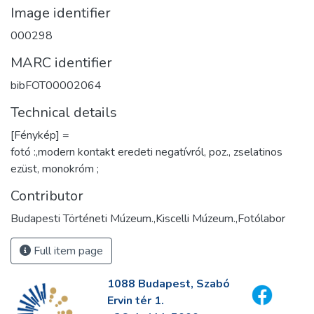
Image identifier
000298
MARC identifier
bibFOT00002064
Technical details
[Fénykép] =
fotó :,modern kontakt eredeti negatívról, poz., zselatinos
ezüst, monokróm ;
Contributor
Budapesti Történeti Múzeum.,Kiscelli Múzeum.,Fotólabor
Full item page
1088 Budapest, Szabó
Ervin tér 1.