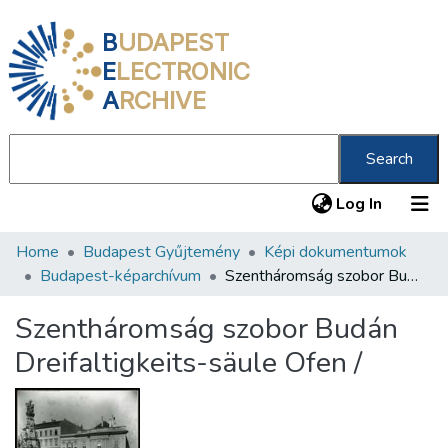
B
UDAPEST
E
LECTRONIC
A
RCHIVE
Search
(current
Log In
Home
Budapest Gyűjtemény
Képi dokumentumok
Communities & Collections
Budapest-képarchívum
Szentháromság szobor Budán Dreifaltigkeits-säule Ofen /
All of DSpace
Szentháromság szobor Budán
Statistics
Dreifaltigkeits-säule Ofen /
About us