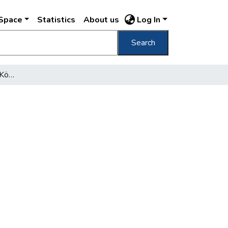
DSpace
Statistics
About us
Log In
Search
A Fővárosi Szabó Ervin Könyvtár