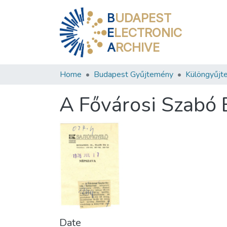
B
UDAPEST
E
LECTRONIC
A
RCHIVE
Home
Budapest Gyűjtemény
Különgyűjt
A Fővárosi Szabó 
Date