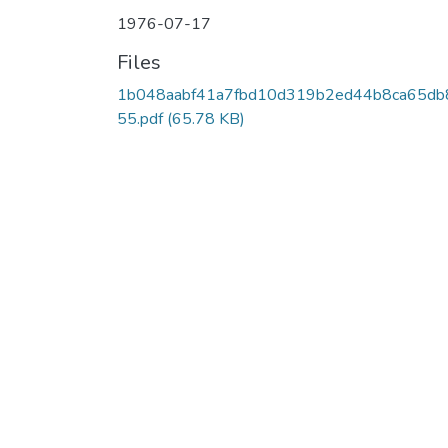
1976-07-17
Files
1b048aabf41a7fbd10d319b2ed44b8ca65db
55.pdf
(65.78 KB)