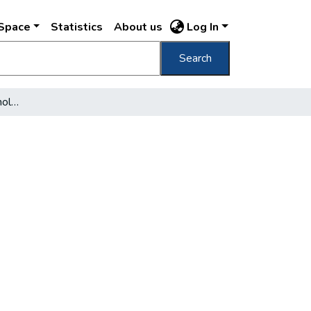
DSpace
Statistics
About us
Log In
Search
Tabán, avagy repülés a holdba?