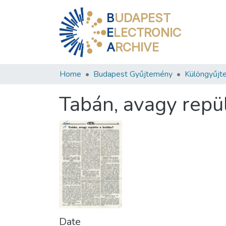
B
UDAPEST
E
LECTRONIC
A
RCHIVE
Home
Budapest Gyűjtemény
Különgyűjt
Tabán, avagy repü
Date