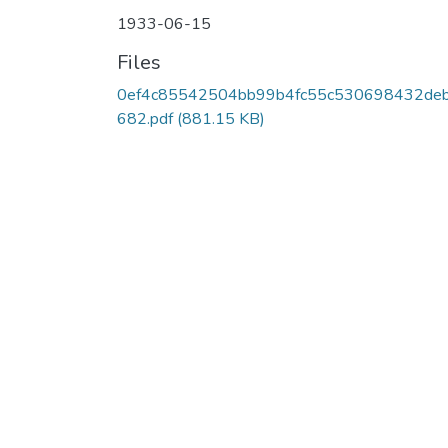
1933-06-15
Files
0ef4c85542504bb99b4fc55c530698432de
682.pdf
(881.15 KB)