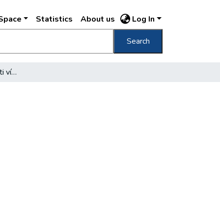
DSpace
Statistics
About us
Log In
Search
Nem enyhült a budapesti vízhiány