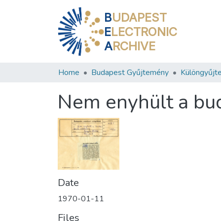
B
UDAPEST
E
LECTRONIC
A
RCHIVE
Home
Budapest Gyűjtemény
Különgyűjt
Nem enyhült a bud
Date
1970-01-11
Files