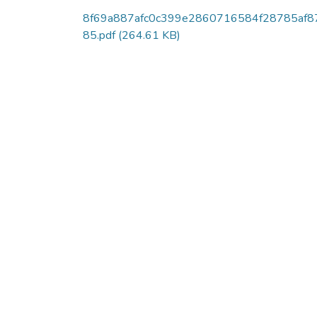
8f69a887afc0c399e2860716584f28785af8
85.pdf
(264.61 KB)