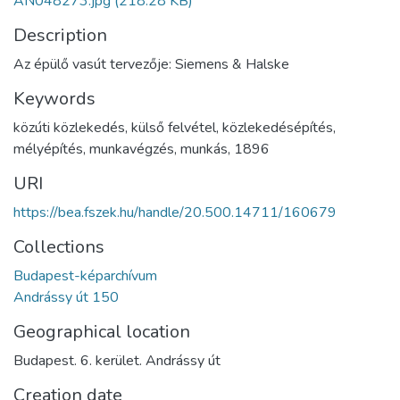
AN048273.jpg
(218.28 KB)
Description
Az épülő vasút tervezője: Siemens & Halske
Keywords
közúti közlekedés
,
külső felvétel
,
közlekedésépítés
,
mélyépítés
,
munkavégzés
,
munkás
,
1896
URI
https://bea.fszek.hu/handle/20.500.14711/160679
Collections
Budapest-képarchívum
Andrássy út 150
Geographical location
Budapest. 6. kerület. Andrássy út
Creation date