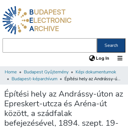
B
UDAPEST
E
LECTRONIC
A
RCHIVE
Search
(current
Log In
Home
Budapest Gyűjtemény
Képi dokumentumok
Communities & Collections
Budapest-képarchívum
Építési hely az Andrássy-úton az Epreskert-utcza és Aréna-út között, a szádfalak befejezésével, 1894. szept. 19-én Baustelle in der Andrássy Strasse zwischen Epreskertgasse und Arenastrasse nach der Fertigstellung dee Spundwände /
All of DSpace
Építési hely az Andrássy-úton az
Statistics
Epreskert-utcza és Aréna-út
About us
között, a szádfalak
befejezésével, 1894. szept. 19-