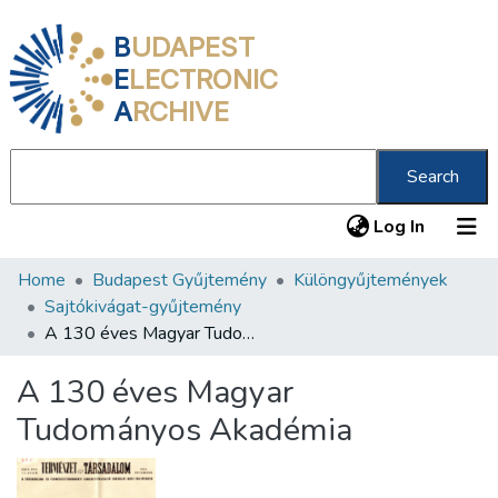
B
UDAPEST
E
LECTRONIC
A
RCHIVE
Search
(current
Log In
Home
Budapest Gyűjtemény
Különgyűjtemények
Communities & Collections
Sajtókivágat-gyűjtemény
All of DSpace
A 130 éves Magyar Tudományos Akadémia
Statistics
A 130 éves Magyar
About us
Tudományos Akadémia