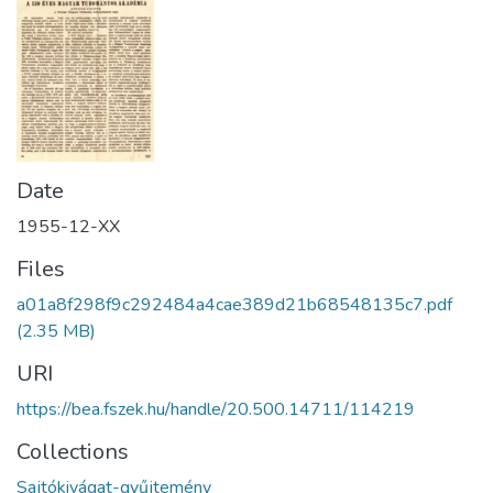
Date
1955-12-XX
Files
a01a8f298f9c292484a4cae389d21b68548135c7.pdf
(2.35 MB)
URI
https://bea.fszek.hu/handle/20.500.14711/114219
Collections
Sajtókivágat-gyűjtemény