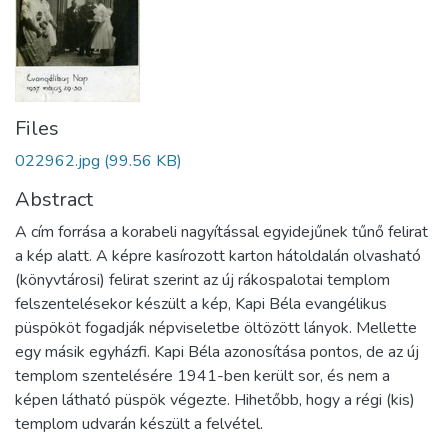
Files
022962.jpg
(99.56 KB)
Abstract
A cím forrása a korabeli nagyítással egyidejűnek tűnő felirat
a kép alatt. A képre kasírozott karton hátoldalán olvasható
(könyvtárosi) felirat szerint az új rákospalotai templom
felszentelésekor készült a kép, Kapi Béla evangélikus
püspököt fogadják népviseletbe öltözött lányok. Mellette
egy másik egyházfi. Kapi Béla azonosítása pontos, de az új
templom szentelésére 1941-ben került sor, és nem a
képen látható püspök végezte. Hihetőbb, hogy a régi (kis)
templom udvarán készült a felvétel.