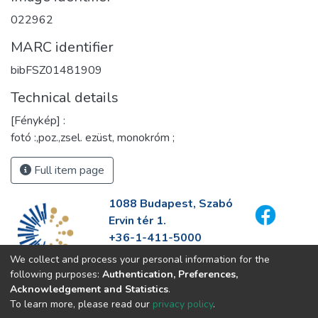
022962
MARC identifier
bibFSZ01481909
Technical details
[Fénykép] :
fotó :,poz.,zsel. ezüst, monokróm ;
Full item page
1088 Budapest, Szabó
Ervin tér 1.
+36-1-411-5000
info@fszek.hu
We collect and process your personal information for the
https://fszek.hu
following purposes:
Authentication, Preferences,
Acknowledgement and Statistics
.
To learn more, please read our
privacy policy
.