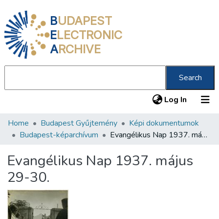
B
UDAPEST
E
LECTRONIC
A
RCHIVE
Search
(current
Log In
Home
Budapest Gyűjtemény
Képi dokumentumok
Communities & Collections
Budapest-képarchívum
Evangélikus Nap 1937. május 29-30.
All of DSpace
Evangélikus Nap 1937. május
Statistics
29-30.
About us