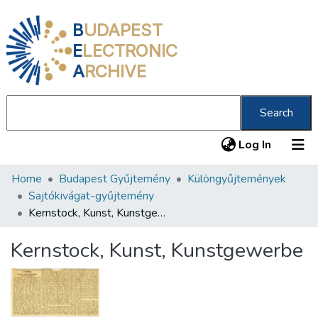
B
UDAPEST
E
LECTRONIC
A
RCHIVE
Search
(current
Log In
Home
Budapest Gyűjtemény
Különgyűjtemények
Communities & Collections
Sajtókivágat-gyűjtemény
All of DSpace
Kernstock, Kunst, Kunstgewerbe
Statistics
Kernstock, Kunst, Kunstgewerbe
About us