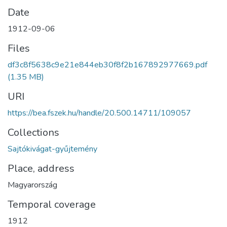
Date
1912-09-06
Files
df3c8f5638c9e21e844eb30f8f2b167892977669.pdf
(1.35 MB)
URI
https://bea.fszek.hu/handle/20.500.14711/109057
Collections
Sajtókivágat-gyűjtemény
Place, address
Magyarország
Temporal coverage
1912