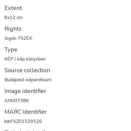
Extent
8x12 cm
Rights
Jogok: FSZEK
Type
KÉP / kép könyvben
Source collection
Budapest-képarchívum
Image identifier
AN007386
MARC identifier
bibFSZ01539526