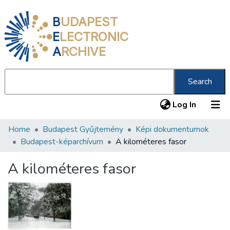
B
UDAPEST
E
LECTRONIC
A
RCHIVE
Search
(current
Log In
Home
Budapest Gyűjtemény
Képi dokumentumok
Communities & Collections
Budapest-képarchívum
A kilométeres fasor
All of DSpace
A kilométeres fasor
Statistics
About us