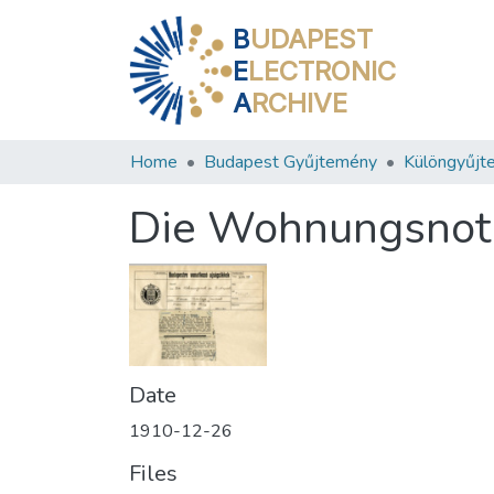
B
UDAPEST
E
LECTRONIC
A
RCHIVE
Home
Budapest Gyűjtemény
Különgyűjt
Die Wohnungsnot 
Date
1910-12-26
Files