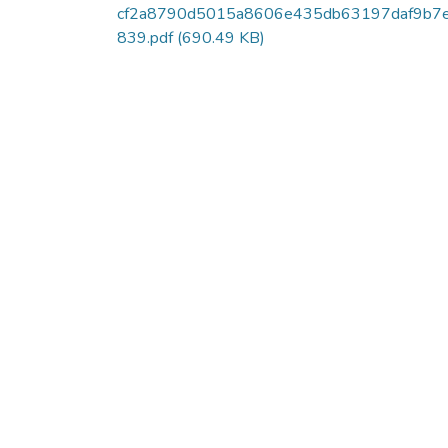
cf2a8790d5015a8606e435db63197daf9b7
839.pdf
(690.49 KB)