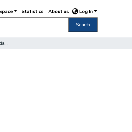
DSpace
Statistics
About us
Log In
Search
Die Wohnungsnot in Budapest