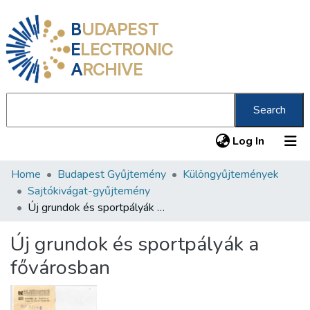
B
UDAPEST
E
LECTRONIC
A
RCHIVE
Search
(current
Log In
Home
Budapest Gyűjtemény
Különgyűjtemények
Communities & Collections
Sajtókivágat-gyűjtemény
All of DSpace
Új grundok és sportpályák a fővárosban
Statistics
Új grundok és sportpályák a
About us
fővárosban