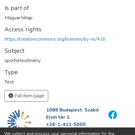
Is part of
Magyar hírlap
Access rights
https://creativecommons.org/licenses/by-nc/4.0/
Subject
sportlétesítmény
Type
Text
Full item page
1088 Budapest, Szabó
Ervin tér 1.
+36-1-411-5000
info@fszek.hu
We collect and process your personal information for the