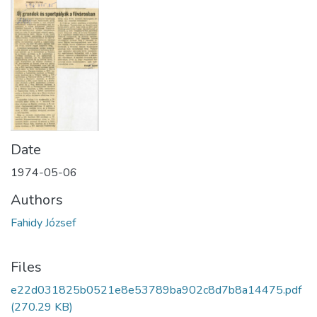
Date
1974-05-06
Authors
Fahidy József
Files
e22d031825b0521e8e53789ba902c8d7b8a14475.pdf
(270.29 KB)