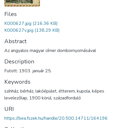
Files
K000627.jpg
(216.36 KB)
K000627v.jpg
(138.29 KB)
Abstract
Az angyalos magyar címer dombornyomásával
Description
Futott: 1903. január 25.
Keywords
színház
,
bérház
,
lakóépület
,
étterem
,
kupola
,
képes
levelezőlap
,
1900 körül
,
századforduló
URI
https://bea.fszek.hu/handle/20.500.14711/164196