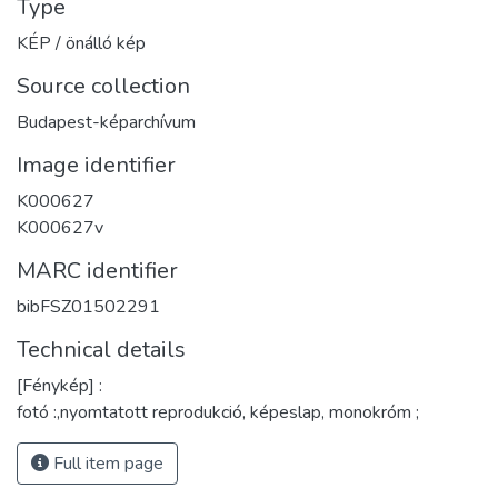
Type
KÉP / önálló kép
Source collection
Budapest-képarchívum
Image identifier
K000627
K000627v
MARC identifier
bibFSZ01502291
Technical details
[Fénykép] :
fotó :,nyomtatott reprodukció, képeslap, monokróm ;
Full item page