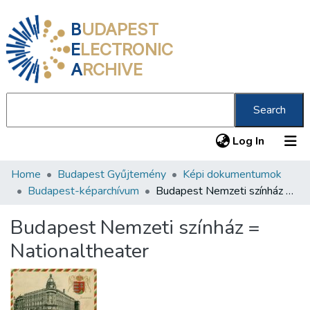
B
UDAPEST
E
LECTRONIC
A
RCHIVE
Search
(current
Log In
Home
Budapest Gyűjtemény
Képi dokumentumok
Communities & Collections
Budapest-képarchívum
Budapest Nemzeti színház = Nationaltheater
All of DSpace
Budapest Nemzeti színház =
Statistics
Nationaltheater
About us