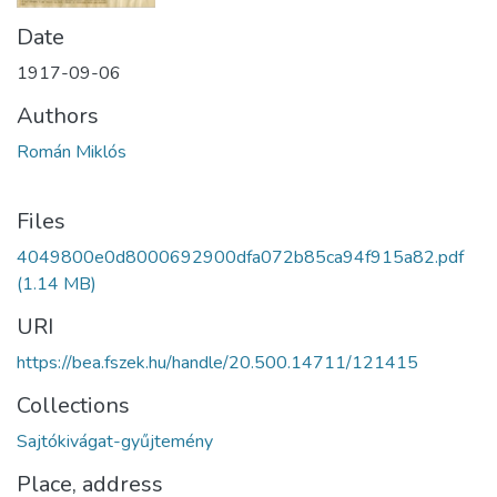
Date
1917-09-06
Authors
Román Miklós
Files
4049800e0d8000692900dfa072b85ca94f915a82.pdf
(1.14 MB)
URI
https://bea.fszek.hu/handle/20.500.14711/121415
Collections
Sajtókivágat-gyűjtemény
Place, address