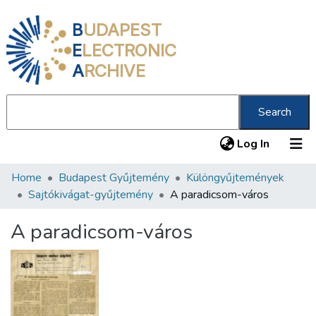
B
UDAPEST
E
LECTRONIC
A
RCHIVE
Search
(current
Log In
Home
Budapest Gyűjtemény
Különgyűjtemények
Communities & Collections
Sajtókivágat-gyűjtemény
A paradicsom-város
All of DSpace
A paradicsom-város
Statistics
About us