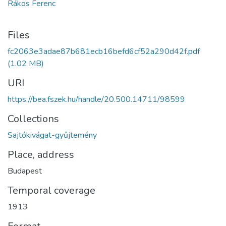
Rákos Ferenc
Files
fc2063e3adae87b681ecb16befd6cf52a290d42f.pdf
(1.02 MB)
URI
https://bea.fszek.hu/handle/20.500.14711/98599
Collections
Sajtókivágat-gyűjtemény
Place, address
Budapest
Temporal coverage
1913