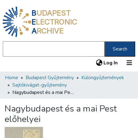
B
UDAPEST
E
LECTRONIC
A
RCHIVE
Search
(current
Log In
Home
Budapest Gyűjtemény
Különgyűjtemények
Communities & Collections
Sajtókivágat-gyűjtemény
All of DSpace
Nagybudapest és a mai Pest előhelyei
Statistics
Nagybudapest és a mai Pest
About us
előhelyei