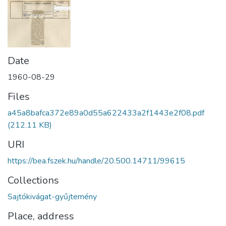
Date
1960-08-29
Files
a45a8bafca372e89a0d55a622433a2f1443e2f08.pdf
(212.11 KB)
URI
https://bea.fszek.hu/handle/20.500.14711/99615
Collections
Sajtókivágat-gyűjtemény
Place, address