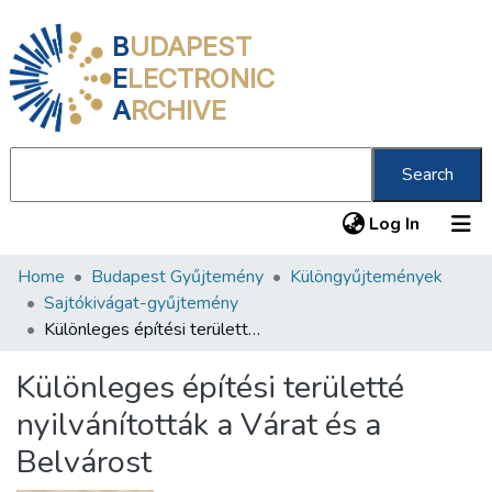
B
UDAPEST
E
LECTRONIC
A
RCHIVE
Search
(current
Log In
Home
Budapest Gyűjtemény
Különgyűjtemények
Communities & Collections
Sajtókivágat-gyűjtemény
All of DSpace
Különleges építési területté nyilvánították a Várat és a Belvárost
Statistics
Különleges építési területté
About us
nyilvánították a Várat és a
Belvárost