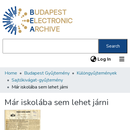
B
UDAPEST
E
LECTRONIC
A
RCHIVE
Search
(current
Log In
Home
Budapest Gyűjtemény
Különgyűjtemények
Communities & Collections
Sajtókivágat-gyűjtemény
All of DSpace
Már iskolába sem lehet járni
Statistics
Már iskolába sem lehet járni
About us