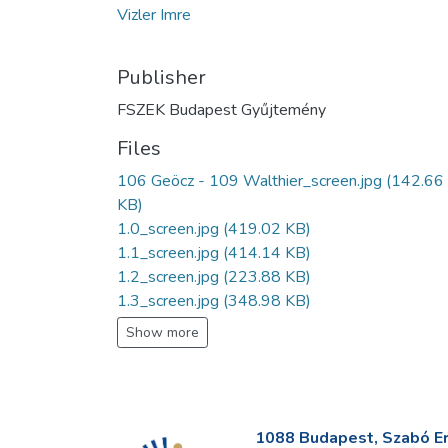
Vizler Imre
Publisher
FSZEK Budapest Gyűjtemény
Files
106 Geöcz - 109 Walthier_screen.jpg
(142.66
KB)
1.0_screen.jpg
(419.02 KB)
1.1_screen.jpg
(414.14 KB)
1.2_screen.jpg
(223.88 KB)
1.3_screen.jpg
(348.98 KB)
Show more
1088 Budapest, Szabó Erv