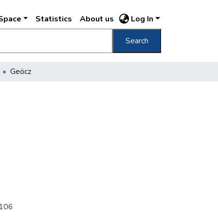
DSpace
Statistics
About us
Log In
Search
Geöcz
 j106