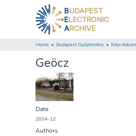
B
UDAPEST
E
LECTRONIC
A
RCHIVE
Home
Budapest Gyűjtemény
Képi doku
Geöcz
Date
2014-12
Authors