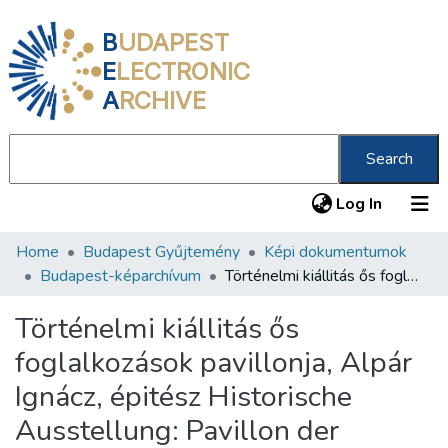
B
UDAPEST
E
LECTRONIC
A
RCHIVE
Search
(current
Log In
Home
Budapest Gyűjtemény
Képi dokumentumok
Communities & Collections
Budapest-képarchívum
Történelmi kiállitás ős foglalkozások pavillonja, Alpár Ignácz, épitész Historische Ausstellung: Pavillon der Urbeschäftigten = Section historique : pavillon de la chasse historique /
All of DSpace
Történelmi kiállitás ős
Statistics
foglalkozások pavillonja, Alpár
About us
Ignácz, épitész Historische
Ausstellung: Pavillon der