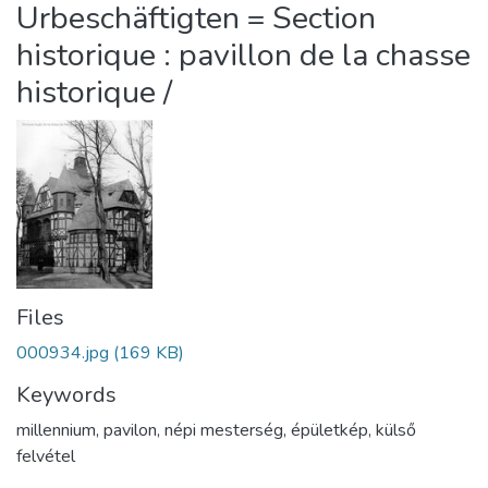
Urbeschäftigten = Section
historique : pavillon de la chasse
historique /
Files
000934.jpg
(169 KB)
Keywords
millennium
,
pavilon
,
népi mesterség
,
épületkép
,
külső
felvétel