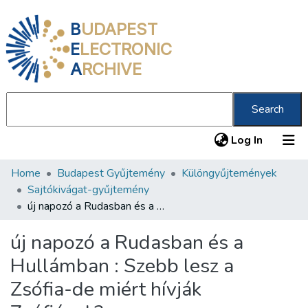
B
UDAPEST
E
LECTRONIC
A
RCHIVE
Search
(current
Log In
Home
Budapest Gyűjtemény
Különgyűjtemények
Communities & Collections
Sajtókivágat-gyűjtemény
All of DSpace
új napozó a Rudasban és a Hullámban : Szebb lesz a Zsófia-de miért hívják Zsófiának?
Statistics
új napozó a Rudasban és a
About us
Hullámban : Szebb lesz a
Zsófia-de miért hívják