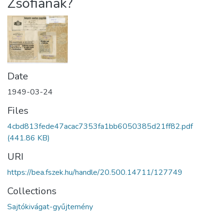
Zsófiának?
Date
1949-03-24
Files
4cbd813fede47acac7353fa1bb6050385d21ff82.pdf
(441.86 KB)
URI
https://bea.fszek.hu/handle/20.500.14711/127749
Collections
Sajtókivágat-gyűjtemény