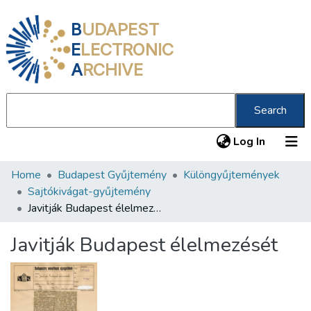
B
UDAPEST
E
LECTRONIC
A
RCHIVE
Search
(current
Log In
Home
Budapest Gyűjtemény
Különgyűjtemények
Communities & Collections
Sajtókivágat-gyűjtemény
All of DSpace
Javitják Budapest élelmezését
Statistics
Javitják Budapest élelmezését
About us