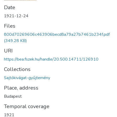
Date
1921-12-24
Files
800d70269606c463906becd8a79a27b7461b234f.pdf
(349.28 KB)
URI
https://bea.fszek.hu/handle/20.500.14711/126910
Collections
Sajtókivágat-gyűjtemény
Place, address
Budapest
Temporal coverage
1921