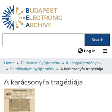
B
UDAPEST
E
LECTRONIC
A
RCHIVE
Search
(current
Log In
Home
Budapest Gyűjtemény
Különgyűjtemények
Communities & Collections
Sajtókivágat-gyűjtemény
A karácsonyfa tragédiája
All of DSpace
A karácsonyfa tragédiája
Statistics
About us