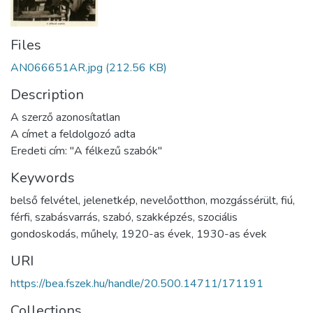
Files
AN066651AR.jpg
(212.56 KB)
Description
A szerző azonosítatlan
A címet a feldolgozó adta
Eredeti cím: "A félkezű szabók"
Keywords
belső felvétel
,
jelenetkép
,
nevelőotthon
,
mozgássérült
,
fiú
,
férfi
,
szabásvarrás
,
szabó
,
szakképzés
,
szociális
gondoskodás
,
műhely
,
1920-as évek
,
1930-as évek
URI
https://bea.fszek.hu/handle/20.500.14711/171191
Collections