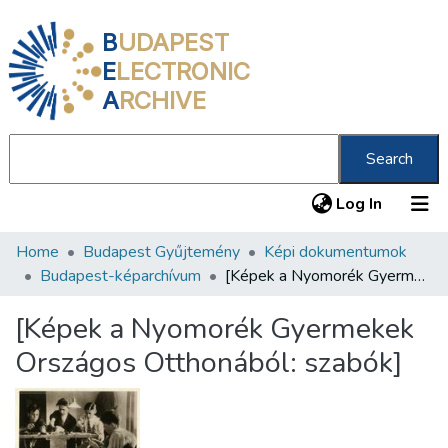
B
UDAPEST
E
LECTRONIC
A
RCHIVE
Search
(current
Log In
Home
Budapest Gyűjtemény
Képi dokumentumok
Communities & Collections
Budapest-képarchívum
[Képek a Nyomorék Gyermekek Országos Otthonából: szabók]
All of DSpace
[Képek a Nyomorék Gyermekek
Statistics
Országos Otthonából: szabók]
About us