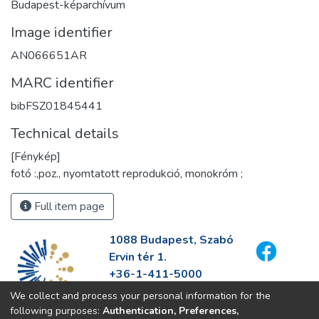
Budapest-képarchívum
Image identifier
AN066651AR
MARC identifier
bibFSZ01845441
Technical details
[Fénykép]
fotó :,poz., nyomtatott reprodukció, monokróm ;
Full item page
1088 Budapest, Szabó
Ervin tér 1.
+36-1-411-5000
info@fszek.hu
We collect and process your personal information for the
https://fszek.hu
following purposes:
Authentication, Preferences,