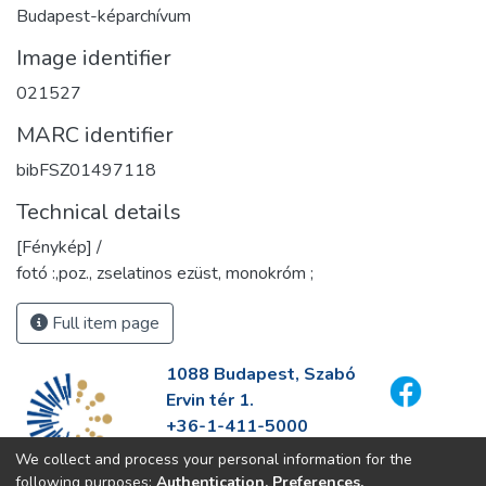
Budapest-képarchívum
Image identifier
021527
MARC identifier
bibFSZ01497118
Technical details
[Fénykép] /
fotó :,poz., zselatinos ezüst, monokróm ;
Full item page
1088 Budapest, Szabó
Ervin tér 1.
+36-1-411-5000
info@fszek.hu
We collect and process your personal information for the
https://fszek.hu
following purposes:
Authentication, Preferences,