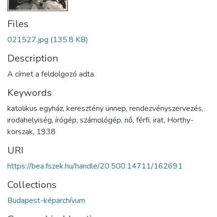
Files
021527.jpg
(135.8 KB)
Description
A címet a feldolgozó adta
Keywords
katolikus egyház
,
keresztény ünnep
,
rendezvényszervezés
,
irodahelyiség
,
írógép
,
számológép
,
nő
,
férfi
,
irat
,
Horthy-
korszak
,
1938
URI
https://bea.fszek.hu/handle/20.500.14711/162691
Collections
Budapest-képarchívum