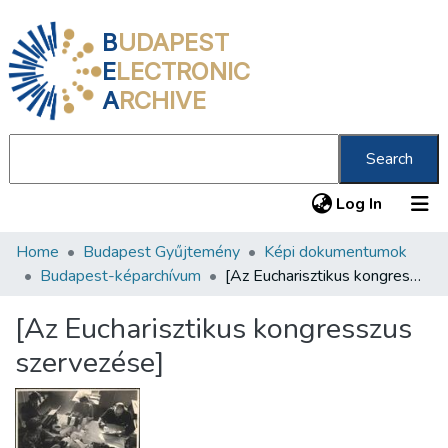
B
UDAPEST
E
LECTRONIC
A
RCHIVE
Search
(current
Log In
Home
Budapest Gyűjtemény
Képi dokumentumok
Communities & Collections
Budapest-képarchívum
[Az Eucharisztikus kongresszus szervezése]
All of DSpace
[Az Eucharisztikus kongresszus
Statistics
szervezése]
About us