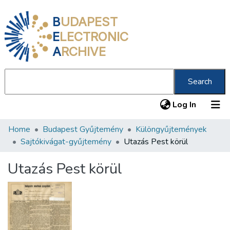
B
UDAPEST
E
LECTRONIC
A
RCHIVE
Search
(current
Log In
Home
Budapest Gyűjtemény
Különgyűjtemények
Communities & Collections
Sajtókivágat-gyűjtemény
Utazás Pest körül
All of DSpace
Utazás Pest körül
Statistics
About us