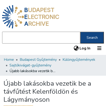
B
UDAPEST
E
LECTRONIC
A
RCHIVE
Search
(current
Log In
Home
Budapest Gyűjtemény
Különgyűjtemények
Communities & Collections
Sajtókivágat-gyűjtemény
All of DSpace
Újabb lakásokba vezetik be a távfűtést Kelenföldön és Lágymányoson
Statistics
Újabb lakásokba vezetik be a
About us
távfűtést Kelenföldön és
Lágymányoson