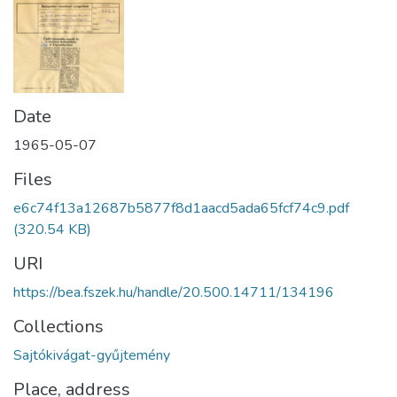
Date
1965-05-07
Files
e6c74f13a12687b5877f8d1aacd5ada65fcf74c9.pdf
(320.54 KB)
URI
https://bea.fszek.hu/handle/20.500.14711/134196
Collections
Sajtókivágat-gyűjtemény
Place, address