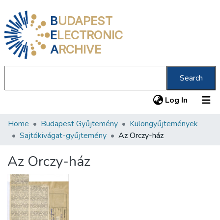
B
UDAPEST
E
LECTRONIC
A
RCHIVE
Search
(current
Log In
Home
Budapest Gyűjtemény
Különgyűjtemények
Communities & Collections
Sajtókivágat-gyűjtemény
Az Orczy-ház
All of DSpace
Az Orczy-ház
Statistics
About us