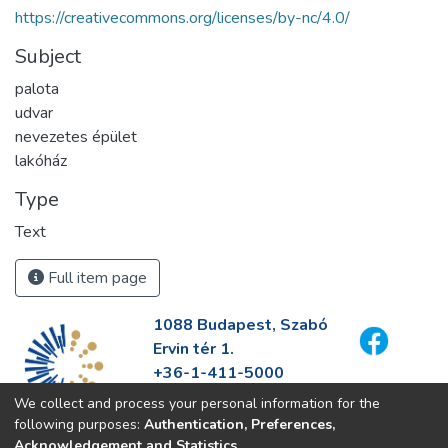
https://creativecommons.org/licenses/by-nc/4.0/
Subject
palota
udvar
nevezetes épület
lakóház
Type
Text
Full item page
1088 Budapest, Szabó
Ervin tér 1.
+36-1-411-5000
info@fszek.hu
We collect and process your personal information for the
https://fszek.hu
following purposes:
Authentication, Preferences,
Acknowledgement and Statistics
.