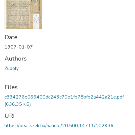
Date
1907-01-07
Authors
Zuboly
Files
c334276e066400dc243c70e1fb78bfb2a442a21e.pdf
(636.35 KB)
URI
https://bea.fszek.hu/handle/20.500.14711/102936