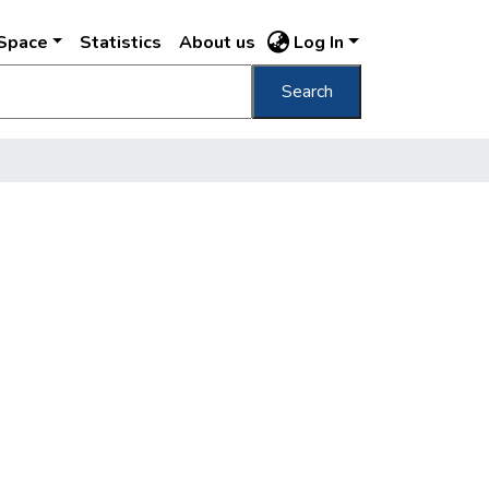
DSpace
Statistics
About us
Log In
Search