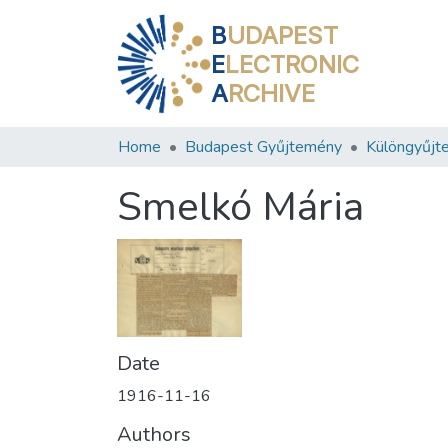
B
UDAPEST
E
LECTRONIC
A
RCHIVE
Home
Budapest Gyűjtemény
Különgyűjt
Smelkó Mária
Date
1916-11-16
Authors