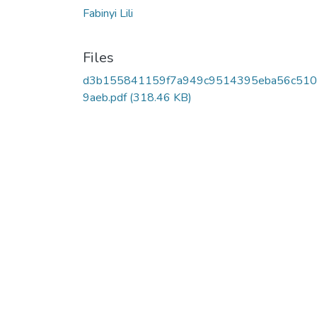
Fabinyi Lili
Files
d3b155841159f7a949c9514395eba56c51
9aeb.pdf
(318.46 KB)