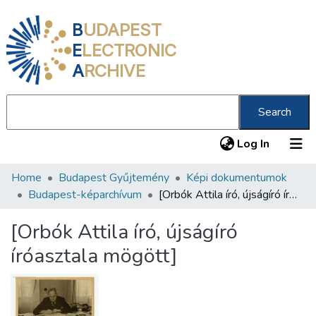
B
UDAPEST
E
LECTRONIC
A
RCHIVE
Search
(current
Log In
Home
Budapest Gyűjtemény
Képi dokumentumok
Communities & Collections
Budapest-képarchívum
[Orbók Attila író, újságíró íróasztala mögött]
All of DSpace
[Orbók Attila író, újságíró
Statistics
íróasztala mögött]
About us