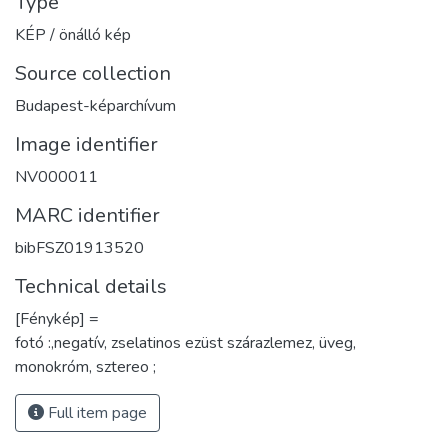
Type
KÉP / önálló kép
Source collection
Budapest-képarchívum
Image identifier
NV000011
MARC identifier
bibFSZ01913520
Technical details
[Fénykép] =
fotó :,negatív, zselatinos ezüst szárazlemez, üveg,
monokróm, sztereo ;
Full item page