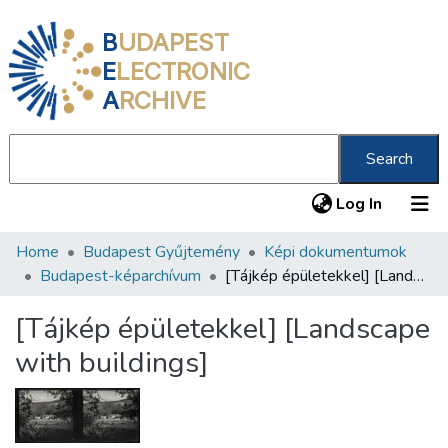
B
UDAPEST
E
LECTRONIC
A
RCHIVE
Search
(current
Log In
Home
Budapest Gyűjtemény
Képi dokumentumok
Communities & Collections
Budapest-képarchívum
[Tájkép épületekkel] [Landscape with buildings]
All of DSpace
[Tájkép épületekkel] [Landscape
Statistics
with buildings]
About us