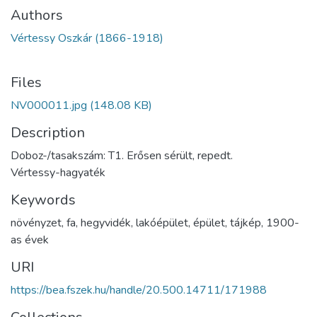
Authors
Vértessy Oszkár (1866-1918)
Files
NV000011.jpg
(148.08 KB)
Description
Doboz-/tasakszám: T1. Erősen sérült, repedt.
Vértessy-hagyaték
Keywords
növényzet
,
fa
,
hegyvidék
,
lakóépület
,
épület
,
tájkép
,
1900-
as évek
URI
https://bea.fszek.hu/handle/20.500.14711/171988