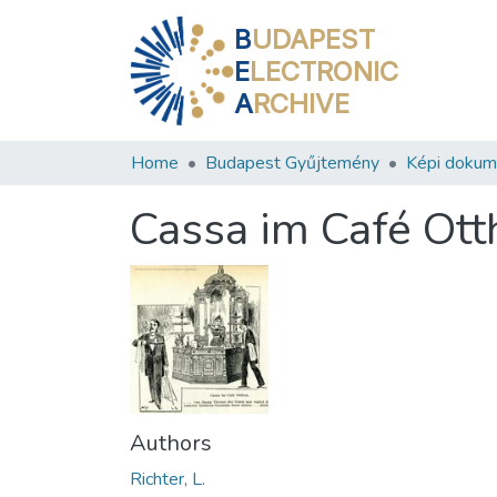
B
UDAPEST
E
LECTRONIC
A
RCHIVE
Home
Budapest Gyűjtemény
Képi doku
Cassa im Café Ott
Authors
Richter, L.