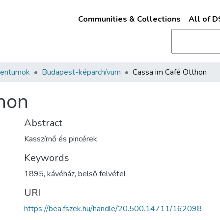
Communities & Collections
All of 
mentumok
Budapest-képarchívum
Cassa im Café Otthon
hon
Abstract
Kasszírnő és pincérek
Keywords
1895
,
kávéház
,
belső felvétel
URI
https://bea.fszek.hu/handle/20.500.14711/162098