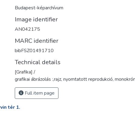
Budapest-képarchívum
Image identifier
AN042175
MARC identifier
bibFSZ01491710
Technical details
[Grafika] /
grafikai ábrázolás :,rajz, nyomtatott reprodukció, monokró
Full item page
in tér 1.