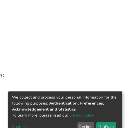
m ;
We collect and process your personal information for the
following purposes:
Authentication, Preferences,
Acknowledgement and Statistics
.
To learn more, please read our
privacy policy
.
Customize
Decline
That's ok