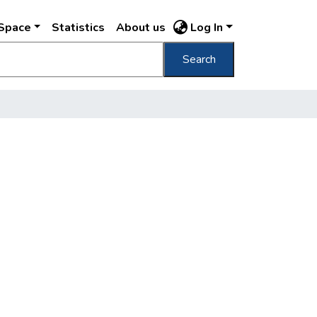
DSpace
Statistics
About us
Log In
Search