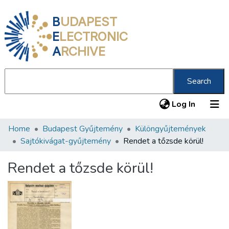
B
UDAPEST
E
LECTRONIC
A
RCHIVE
Search
(current
Log In
Home
Budapest Gyűjtemény
Különgyűjtemények
Communities & Collections
Sajtókivágat-gyűjtemény
Rendet a tőzsde körül!
All of DSpace
Rendet a tőzsde körül!
Statistics
About us