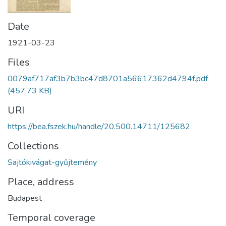
Date
1921-03-23
Files
0079af717af3b7b3bc47d8701a56617362d4794f.pdf
(457.73 KB)
URI
https://bea.fszek.hu/handle/20.500.14711/125682
Collections
Sajtókivágat-gyűjtemény
Place, address
Budapest
Temporal coverage