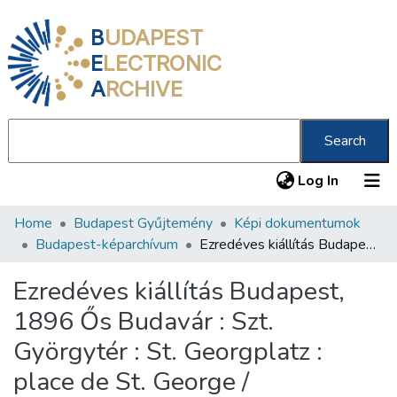
B
UDAPEST
E
LECTRONIC
A
RCHIVE
Search
(current
Log In
Home
Budapest Gyűjtemény
Képi dokumentumok
Communities & Collections
Budapest-képarchívum
Ezredéves kiállítás Budapest, 1896 Ős Budavár : Szt. Györgytér : St. Georgplatz : place de St. George /
All of DSpace
Ezredéves kiállítás Budapest,
Statistics
1896 Ős Budavár : Szt.
About us
Györgytér : St. Georgplatz :
place de St. George /