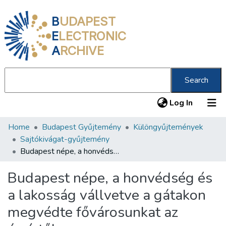
B
UDAPEST
E
LECTRONIC
A
RCHIVE
Search
(current
Log In
Home
Budapest Gyűjtemény
Különgyűjtemények
Communities & Collections
Sajtókivágat-gyűjtemény
All of DSpace
Budapest népe, a honvédség és a lakosság vállvetve a gátakon megvédte fővárosunkat az árvíztől
Statistics
Budapest népe, a honvédség és
About us
a lakosság vállvetve a gátakon
megvédte fővárosunkat az