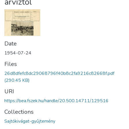
árvíztől
Date
1954-07-24
Files
26d8dfefc8dc29068796f40b8c2fa9216c82668f.pdf
(290.45 KB)
URI
https://bea.fszek.hu/handle/20.500.14711/129516
Collections
Sajtókivágat-gyűjtemény