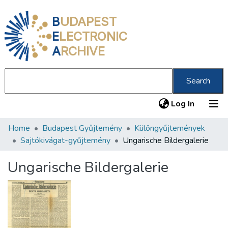
B
UDAPEST
E
LECTRONIC
A
RCHIVE
Search
(current
Log In
Home
Budapest Gyűjtemény
Különgyűjtemények
Communities & Collections
Sajtókivágat-gyűjtemény
Ungarische Bildergalerie
All of DSpace
Ungarische Bildergalerie
Statistics
About us