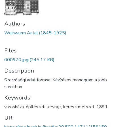
Authors
Weinwurm Antal (1845-1925)
Files
000970.jpg
(245.17 KB)
Description
Szerzőségi adat forrása: Kézírásos monogram a jobb
sarokban
Keywords
városháza
,
építészeti tervrajz
,
keresztmetszet
,
1891
URI
https://bea.fszek.hu/handle/20.500.14711/156150