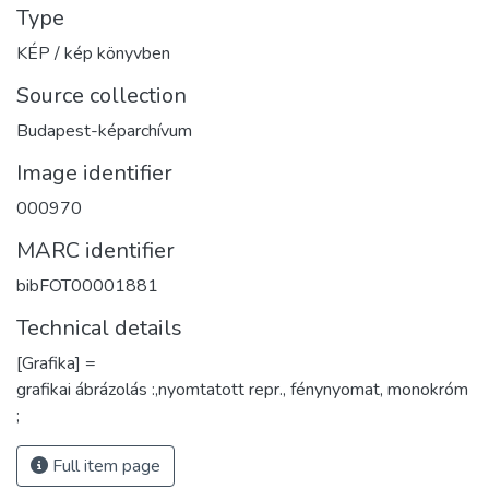
Type
KÉP / kép könyvben
Source collection
Budapest-képarchívum
Image identifier
000970
MARC identifier
bibFOT00001881
Technical details
[Grafika] =
grafikai ábrázolás :,nyomtatott repr., fénynyomat, monokróm
;
Full item page