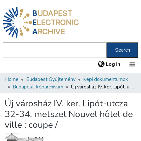
B
UDAPEST
E
LECTRONIC
A
RCHIVE
Search
(current
Log In
Home
Budapest Gyűjtemény
Képi dokumentumok
Communities & Collections
Budapest-képarchívum
Új városház IV. ker. Lipót-utcza 32-34. metszet Nouvel hôtel de ville : coupe /
All of DSpace
Új városház IV. ker. Lipót-utcza
Statistics
32-34. metszet Nouvel hôtel de
About us
ville : coupe /