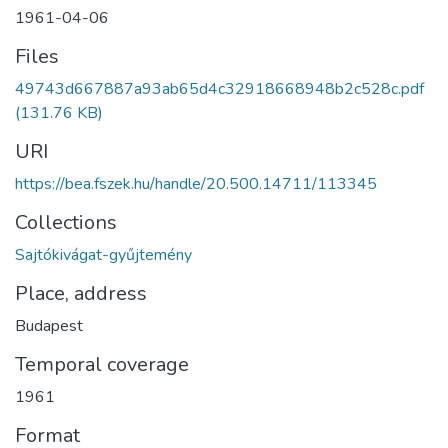
1961-04-06
Files
49743d667887a93ab65d4c32918668948b2c528c.pdf
(131.76 KB)
URI
https://bea.fszek.hu/handle/20.500.14711/113345
Collections
Sajtókivágat-gyűjtemény
Place, address
Budapest
Temporal coverage
1961
Format