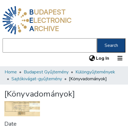
B
UDAPEST
E
LECTRONIC
A
RCHIVE
Search
(current
Log In
Home
Budapest Gyűjtemény
Különgyűjtemények
Communities & Collections
Sajtókivágat-gyűjtemény
[Könyvadományok]
All of DSpace
[Könyvadományok]
Statistics
About us
Date