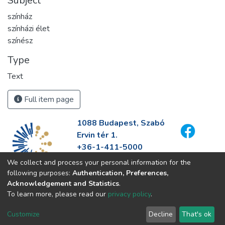
Subject
színház
színházi élet
színész
Type
Text
Full item page
1088 Budapest, Szabó
Ervin tér 1.
+36-1-411-5000
info@fszek.hu
We collect and process your personal information for the
https://fszek.hu
following purposes:
Authentication, Preferences,
Acknowledgement and Statistics
.
To learn more, please read our
privacy policy
.
Customize
Decline
That's ok