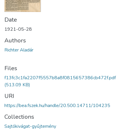
Date
1921-05-28
Authors
Richter Aladár
Files
f13fc3c1fa2207f5557b8a8f0815657386cb472f.pdf
(513.09 KB)
URI
https://bea.fszek.hu/handle/20.500.14711/104235
Collections
Sajtókivágat-gyűjtemény