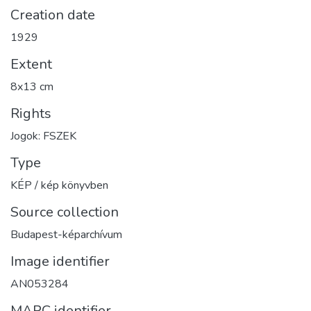
Creation date
1929
Extent
8x13 cm
Rights
Jogok: FSZEK
Type
KÉP / kép könyvben
Source collection
Budapest-képarchívum
Image identifier
AN053284
MARC identifier