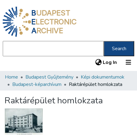
B
UDAPEST
E
LECTRONIC
A
RCHIVE
Search
(current
Log In
Home
Budapest Gyűjtemény
Képi dokumentumok
Communities & Collections
Budapest-képarchívum
Raktárépület homlokzata
All of DSpace
Raktárépület homlokzata
Statistics
About us