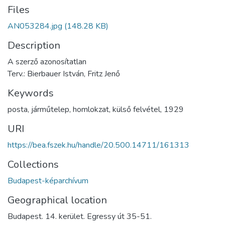
Files
AN053284.jpg
(148.28 KB)
Description
A szerző azonosítatlan
Terv.: Bierbauer István, Fritz Jenő
Keywords
posta
,
járműtelep
,
homlokzat
,
külső felvétel
,
1929
URI
https://bea.fszek.hu/handle/20.500.14711/161313
Collections
Budapest-képarchívum
Geographical location
Budapest. 14. kerület. Egressy út 35-51.