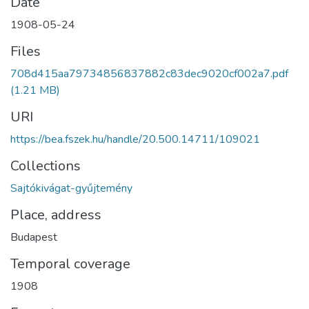
Date
1908-05-24
Files
708d415aa79734856837882c83dec9020cf002a7.pdf
(1.21 MB)
URI
https://bea.fszek.hu/handle/20.500.14711/109021
Collections
Sajtókivágat-gyűjtemény
Place, address
Budapest
Temporal coverage
1908