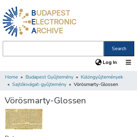
B
UDAPEST
E
LECTRONIC
A
RCHIVE
Search
(current
Log In
Home
Budapest Gyűjtemény
Különgyűjtemények
Communities & Collections
Sajtókivágat-gyűjtemény
Vörösmarty-Glossen
All of DSpace
Vörösmarty-Glossen
Statistics
About us