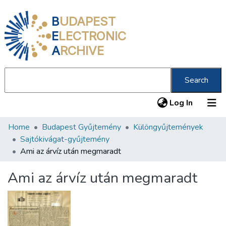
B
UDAPEST
E
LECTRONIC
A
RCHIVE
Search
(current
Log In
Home
Budapest Gyűjtemény
Különgyűjtemények
Communities & Collections
Sajtókivágat-gyűjtemény
All of DSpace
Ami az árvíz után megmaradt
Statistics
Ami az árvíz után megmaradt
About us