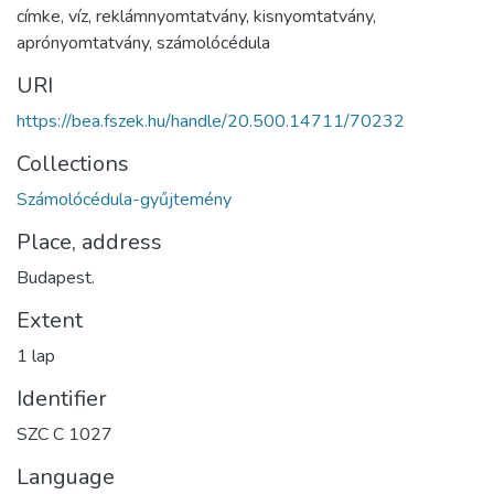
címke
,
víz
,
reklámnyomtatvány
,
kisnyomtatvány
,
aprónyomtatvány
,
számolócédula
URI
https://bea.fszek.hu/handle/20.500.14711/70232
Collections
Számolócédula-gyűjtemény
Place, address
Budapest.
Extent
1 lap
Identifier
SZC C 1027
Language