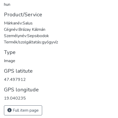
hun
Product/Service
Márkanév:Salus
Cégnév:Brázay Kálmán
Személynév:Sepsibodok
Termék/szolgáltatás:gyógyvíz
Type
Image
GPS latitute
47.497912
GPS longitude
19.040235
Full item page