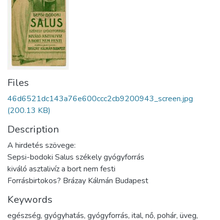
Files
46d6521dc143a76e600ccc2cb9200943_screen.jpg
(200.13 KB)
Description
A hirdetés szövege:
Sepsi-bodoki Salus székely gyógyforrás
kiváló asztalivíz a bort nem festi
Forrásbirtokos? Brázay Kálmán Budapest
Keywords
egészség
,
gyógyhatás
,
gyógyforrás
,
ital
,
nő
,
pohár
,
üveg
,