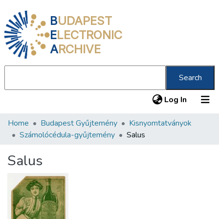
B
UDAPEST
E
LECTRONIC
A
RCHIVE
Search
(current
Log In
Home
Budapest Gyűjtemény
Kisnyomtatványok
Communities & Collections
Számolócédula-gyűjtemény
Salus
All of DSpace
Salus
Statistics
About us