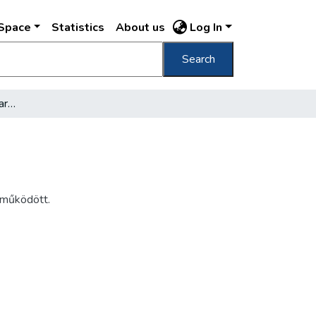
DSpace
Statistics
About us
Log In
Search
[Azonosítatlan férfi katonaruhában]
 működött.