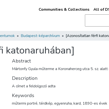
Communities & Collections
All of 
mentumok
Budapest-képarchívum
fi katonaruhában]
Abstract
Mártonfy Gyula műterme a Koronaherceg utca 5. sz. alatt
Description
A címet a feldolgozó adta
Keywords
műtermi portré
,
térdkép
,
egyenruha
,
kard
,
1890-es évek