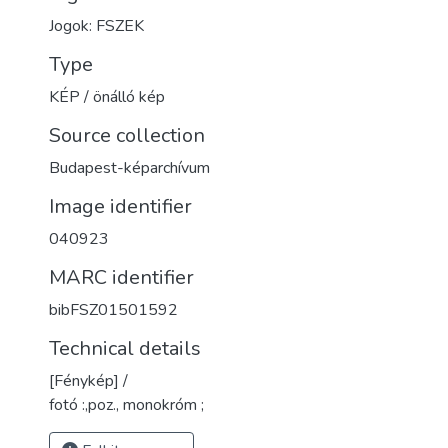
Jogok: FSZEK
Type
KÉP / önálló kép
Source collection
Budapest-képarchívum
Image identifier
040923
MARC identifier
bibFSZ01501592
Technical details
[Fénykép] /
fotó :,poz., monokróm ;