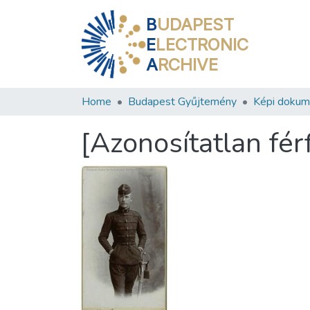
B
UDAPEST
E
LECTRONIC
A
RCHIVE
Home
Budapest Gyűjtemény
Képi doku
[Azonosítatlan fér