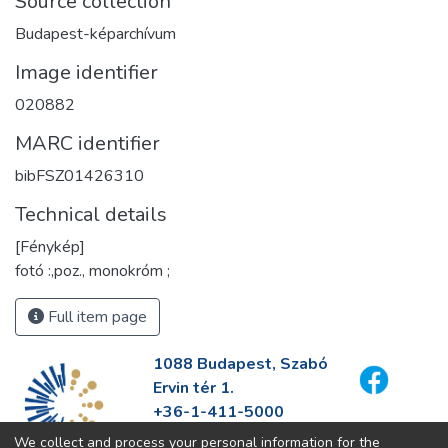
Source collection
Budapest-képarchívum
Image identifier
020882
MARC identifier
bibFSZ01426310
Technical details
[Fénykép]
fotó :,poz., monokróm ;
Full item page
1088 Budapest, Szabó
Ervin tér 1.
+36-1-411-5000
info@fszek.hu
We collect and process your personal information for the