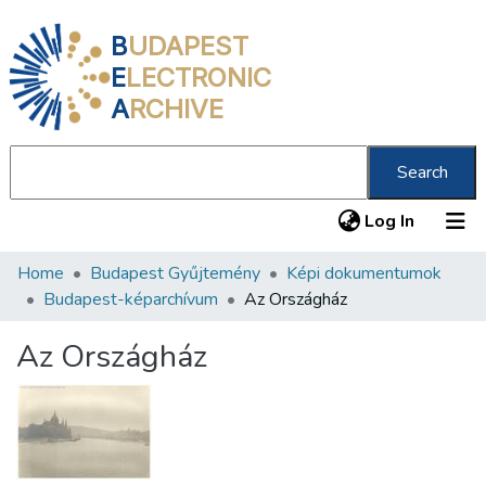
B
UDAPEST
E
LECTRONIC
A
RCHIVE
Search
(current
Log In
Home
Budapest Gyűjtemény
Képi dokumentumok
Communities & Collections
Budapest-képarchívum
Az Országház
All of DSpace
Az Országház
Statistics
About us