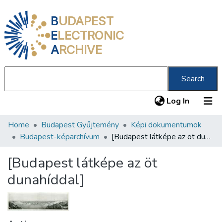
B
UDAPEST
E
LECTRONIC
A
RCHIVE
Search
(current
Log In
Home
Budapest Gyűjtemény
Képi dokumentumok
Communities & Collections
Budapest-képarchívum
[Budapest látképe az öt dunahíddal]
All of DSpace
[Budapest látképe az öt
Statistics
dunahíddal]
About us