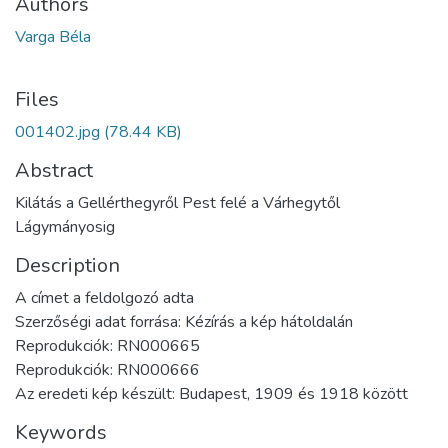
Authors
Varga Béla
Files
001402.jpg
(78.44 KB)
Abstract
Kilátás a Gellérthegyről Pest felé a Várhegytől
Lágymányosig
Description
A címet a feldolgozó adta
Szerzőségi adat forrása: Kézírás a kép hátoldalán
Reprodukciók: RN000665
Reprodukciók: RN000666
Az eredeti kép készült: Budapest, 1909 és 1918 között
Keywords