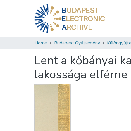
B
UDAPEST
E
LECTRONIC
A
RCHIVE
Home
Budapest Gyűjtemény
Különgyűjt
Lent a kőbányai k
lakossága elférne