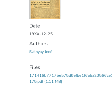
Date
19XX-12-25
Authors
Szitnyay Jenő
Files
171416b77175e578d8efbe1f6a5a23866ce
178.pdf
(1.11 MB)