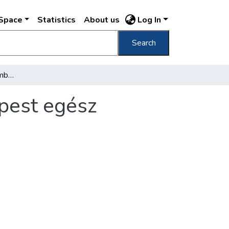
DSpace
Statistics
About us
Log In
Search
Lent a kőbányai katakombákban, ahol Budapest egész lakossága elférne
pest egész