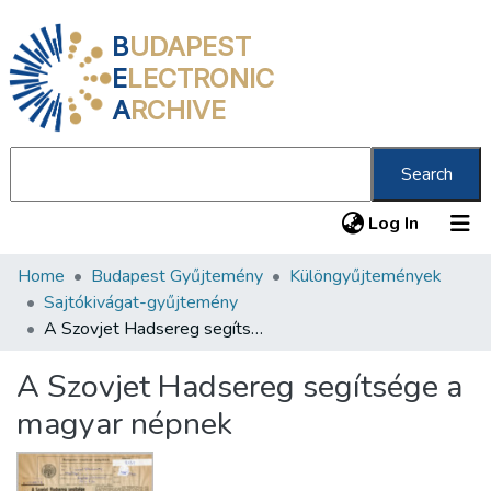
B
UDAPEST
E
LECTRONIC
A
RCHIVE
Search
(current
Log In
Home
Budapest Gyűjtemény
Különgyűjtemények
Communities & Collections
Sajtókivágat-gyűjtemény
All of DSpace
A Szovjet Hadsereg segítsége a magyar népnek
Statistics
A Szovjet Hadsereg segítsége a
About us
magyar népnek