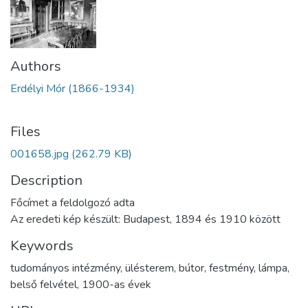
Authors
Erdélyi Mór (1866-1934)
Files
001658.jpg
(262.79 KB)
Description
Főcímet a feldolgozó adta
Az eredeti kép készült: Budapest, 1894 és 1910 között
Keywords
tudományos intézmény
,
ülésterem
,
bútor
,
festmény
,
lámpa
,
belső felvétel
,
1900-as évek