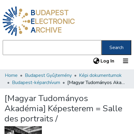
B
UDAPEST
E
LECTRONIC
A
RCHIVE
Search
(current
Log In
Home
Budapest Gyűjtemény
Képi dokumentumok
Communities & Collections
Budapest-képarchívum
[Magyar Tudományos Akadémia] Képesterem = Salle des portraits /
All of DSpace
[Magyar Tudományos
Statistics
Akadémia] Képesterem = Salle
About us
des portraits /