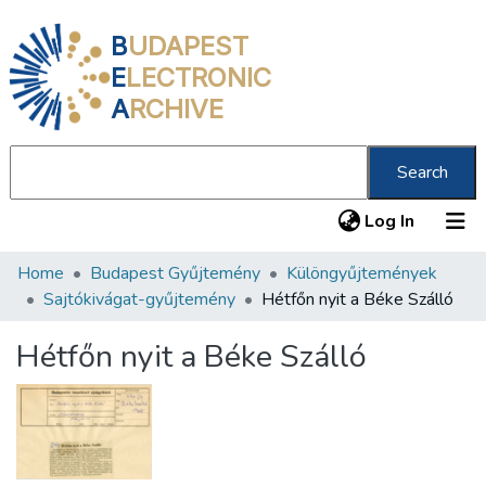
B
UDAPEST
E
LECTRONIC
A
RCHIVE
Search
(current
Log In
Home
Budapest Gyűjtemény
Különgyűjtemények
Communities & Collections
Sajtókivágat-gyűjtemény
Hétfőn nyit a Béke Szálló
All of DSpace
Hétfőn nyit a Béke Szálló
Statistics
About us