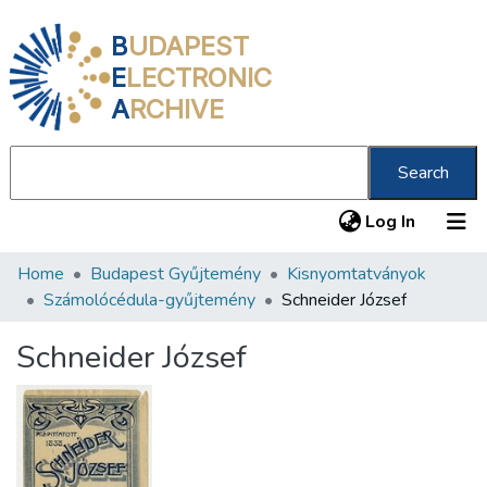
B
UDAPEST
E
LECTRONIC
A
RCHIVE
Search
(current
Log In
Home
Budapest Gyűjtemény
Kisnyomtatványok
Communities & Collections
Számolócédula-gyűjtemény
Schneider József
All of DSpace
Schneider József
Statistics
About us