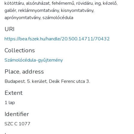
kötöttáru
,
alsóruházat
,
fehérnemű
,
rövidáru
,
ing
,
kézelő
,
gallér
,
reklámnyomtatvány
,
kisnyomtatvány
,
aprónyomtatvány
,
számolócédula
URI
https://bea.fszek.hu/handle/20.500.14711/70432
Collections
Számolócédula-gyűjtemény
Place, address
Budapest. 5. kerület, Deák Ferenc utca 3.
Extent
1 lap
Identifier
SZC C 1077