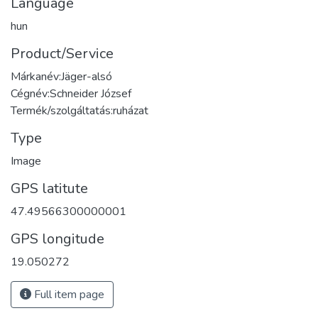
Language
hun
Product/Service
Márkanév:Jäger-alsó
Cégnév:Schneider József
Termék/szolgáltatás:ruházat
Type
Image
GPS latitute
47.49566300000001
GPS longitude
19.050272
Full item page