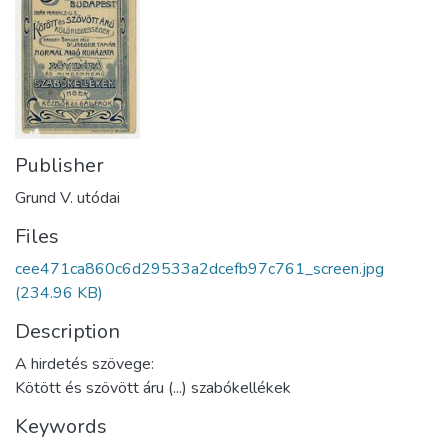
Publisher
Grund V. utódai
Files
cee471ca860c6d29533a2dcefb97c761_screen.jpg
(234.96 KB)
Description
A hirdetés szövege:
Kötött és szövött áru (...) szabókellékek
Keywords