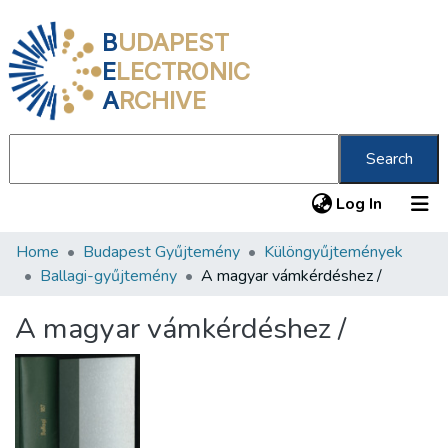
B
UDAPEST
E
LECTRONIC
A
RCHIVE
Search
(current
Log In
Home
Budapest Gyűjtemény
Különgyűjtemények
Communities & Collections
Ballagi-gyűjtemény
A magyar vámkérdéshez /
All of DSpace
A magyar vámkérdéshez /
Statistics
About us