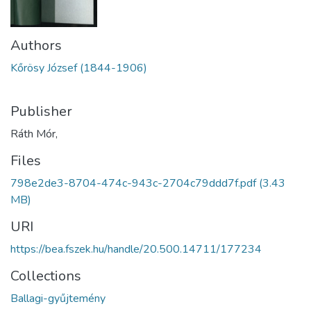
Authors
Kőrösy József (1844-1906)
Publisher
Ráth Mór,
Files
798e2de3-8704-474c-943c-2704c79ddd7f.pdf
(3.43
MB)
URI
https://bea.fszek.hu/handle/20.500.14711/177234
Collections
Ballagi-gyűjtemény